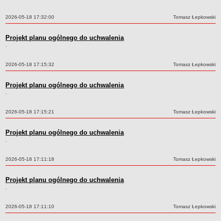
ELEKTRONICZNA SKRZYNKA PODAWCZA
Data:
2026-05-18 17:32:00
STRONA INTERNETOWA MIEJSKIEJ PRACOWNI URBANISTYCZNEJ W TORUNIU
Autor:
Tomasz Łepkowski
SPRAWOZDANIA FINANSOWE
Projekt planu ogólnego do uchwalenia
.
Data:
2026-05-18 17:15:32
Autor:
Tomasz Łepkowski
Projekt planu ogólnego do uchwalenia
.
Data:
2026-05-18 17:15:21
Autor:
Tomasz Łepkowski
Projekt planu ogólnego do uchwalenia
.
Data:
2026-05-18 17:11:18
Autor:
Tomasz Łepkowski
Projekt planu ogólnego do uchwalenia
.
Data:
2026-05-18 17:11:10
Autor:
Tomasz Łepkowski