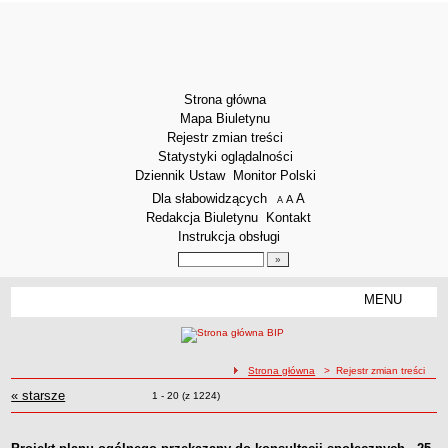
Strona główna
Mapa Biuletynu
Rejestr zmian treści
Statystyki oglądalności
Dziennik Ustaw
Monitor Polski
Menu dodatkowe
Dla słabowidzących
A
powiększ czcionkę
A
standardowy rozmiar czcionki
A
pomniejsz czcionkę
Redakcja Biuletynu
Kontakt
Instrukcja obsługi
Wyszukiwarka artykułów
Szukaj
MENU
Menu
DEKLARACJA DOSTĘPNOŚCI
STRUKTURA ORGANIZACYJNA
Dyrektor
ścieżka nawigacji
Strona główna
> Rejestr zmian treści
Zastępca Dyrektora
« starsze
zmiany
Rejestr zmian treści
Zmiany o pozycjach
1 - 20 (z 1224)
Sekretariat
Obsługa administracyjna