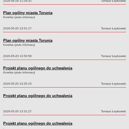
Data:
2026-06-18 11:29:32
Autor:
Tomasz Łepkowski
Rok 2009
Lata 2002 - 2008
Plan ogólny miasta Torunia
Korekta tytułu informacji
OGŁOSZENIA O NABORZE
OGŁOSZENIA O ZATRUDNIENIU NA ZASTĘPSTWO
Data:
2026-05-20 13:51:17
Autor:
Tomasz Łepkowski
INSPEKTOR OCHRONY DANYCH OSOBOWYCH - KLAUZULA INFORMACYJNA
OGÓLNA
DOSTĘP DO INFORMACJI PUBLICZNEJ
Plan ogólny miasta Torunia
Korekta tytułu informacji
ZAMÓWIENIA PUBLICZNE
2015
Data:
2026-05-20 13:50:58
Autor:
Tomasz Łepkowski
2016
2017
Projekt planu ogólnego do uchwalenia
Korekta tytułu informacji
2018
2019
Data:
2026-05-20 13:35:15
Autor:
Tomasz Łepkowski
2020
Projekt planu ogólnego do uchwalenia
2021
.
2022
2023
Data:
2026-05-20 13:31:27
Autor:
Tomasz Łepkowski
2024
Projekt planu ogólnego do uchwalenia
2025
.