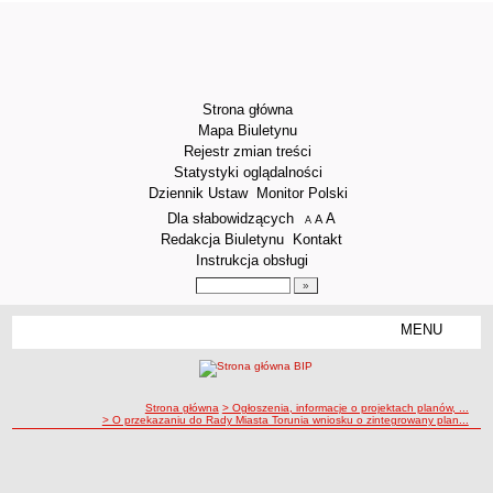
Strona główna
Mapa Biuletynu
Rejestr zmian treści
Statystyki oglądalności
Dziennik Ustaw
Monitor Polski
Menu dodatkowe
Dla słabowidzących
A
powiększ czcionkę
A
standardowy rozmiar czcionki
A
pomniejsz czcionkę
Redakcja Biuletynu
Kontakt
Instrukcja obsługi
Wyszukiwarka artykułów
Szukaj
MENU
Menu
DEKLARACJA DOSTĘPNOŚCI
STRUKTURA ORGANIZACYJNA
Dyrektor
ścieżka nawigacji
Strona główna
> Ogłoszenia, informacje o projektach planów, ...
> O przekazaniu do Rady Miasta Torunia wniosku o zintegrowany plan...
Zastępca Dyrektora
O przekazaniu do Rady Miasta Torunia wniosku o zintegrowany plan inwestycyjny
O przekazaniu do Rady Miasta Torunia wniosku o zintegrowany plan inwestycyjny
Sekretariat
Obsługa administracyjna