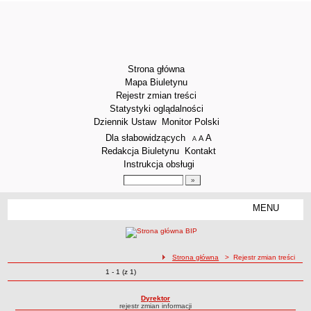
Strona główna
Mapa Biuletynu
Rejestr zmian treści
Statystyki oglądalności
Dziennik Ustaw
Monitor Polski
Menu dodatkowe
Dla słabowidzących
A
powiększ czcionkę
A
standardowy rozmiar czcionki
A
pomniejsz czcionkę
Redakcja Biuletynu
Kontakt
Instrukcja obsługi
Wyszukiwarka artykułów
Szukaj
MENU
Menu
DEKLARACJA DOSTĘPNOŚCI
STRUKTURA ORGANIZACYJNA
Dyrektor
ścieżka nawigacji
Strona główna
> Rejestr zmian treści
Zmiany o pozycjach
1 - 1 (z 1)
Zastępca Dyrektora
Rejestr zmian treści
Sekretariat
Dyrektor
rejestr zmian informacji
Obsługa administracyjna